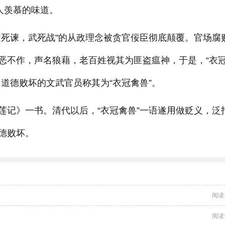
人羡慕的味道。
文死谏，武死战"的从政理念被贪官佞臣彻底颠覆。官场腐
恶不作，声名狼藉，老百姓视其为匪盗瘟神，于是，“衣
道德败坏的文武官员称其为“衣冠禽兽”。
莲记》一书。清代以后，“衣冠禽兽”一语遂用做贬义，泛
德败坏。
阅读
阅读