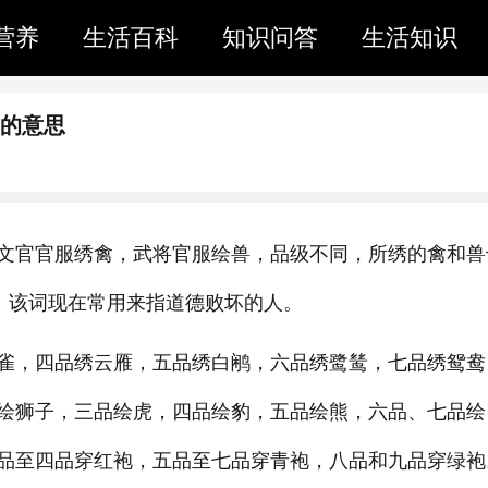
营养
生活百科
知识问答
生活知识
初的意思
文官官服绣禽，武将官服绘兽，品级不同，所绣的禽和兽
”。该词现在常用来指道德败坏的人。
雀，四品绣云雁，五品绣白鹇，六品绣鹭鸶，七品绣鸳鸯
绘狮子，三品绘虎，四品绘豹，五品绘熊，六品、七品绘
品至四品穿红袍，五品至七品穿青袍，八品和九品穿绿袍