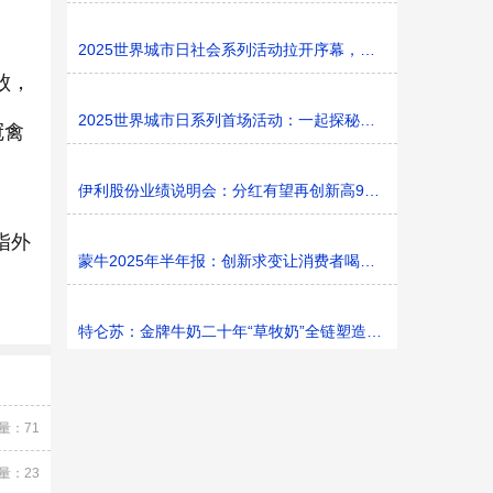
2025世界城市日社会系列活动拉开序幕，探寻社区花园里的
败，
2025世界城市日系列首场活动：一起探秘家门口的“魔法花园
冠禽
伊利股份业绩说明会：分红有望再创新高9%利润率目标不变
指外
蒙牛2025年半年报：创新求变让消费者喝上奶、喝好奶、喝
特仑苏：金牌牛奶二十年“草牧奶”全链塑造有机新矩阵
量：71
量：23