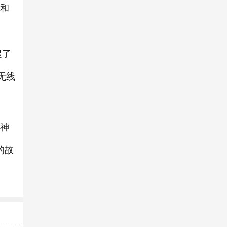
待和
起了
无线
身神
的故