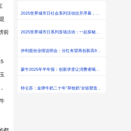
完
2025世界城市日社会系列活动拉开序幕，探寻社区花园里的
是
榜前
2025世界城市日系列首场活动：一起探秘家门口的“魔法花园
。
伊利股份业绩说明会：分红有望再创新高9%利润率目标不变
5
蒙牛2025年半年报：创新求变让消费者喝上奶、喝好奶、喝
玉
，
特仑苏：金牌牛奶二十年“草牧奶”全链塑造有机新矩阵
牛
的都