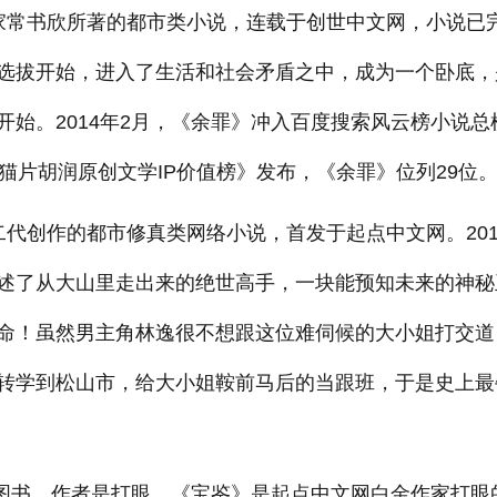
家常书欣所著的都市类小说，连载于创世中文网，小说已
选拔开始，进入了生活和社会矛盾之中，成为一个卧底，
始。2014年2月，《余罪》冲入百度搜索风云榜小说总
17猫片胡润原创文学IP价值榜》发布，《余罪》位列29位
代创作的都市修真类网络小说，首发于起点中文网。201
述了从大山里走出来的绝世高手，一块能预知未来的神秘
命！虽然男主角林逸很不想跟这位难伺候的大小姐打交道
转学到松山市，给大小姐鞍前马后的当跟班，于是史上最
的图书，作者是打眼。《宝鉴》是起点中文网白金作家打眼