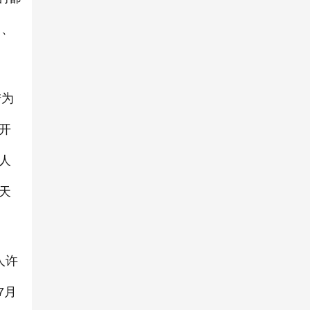
》、
陆为
开
人
天
人许
7月