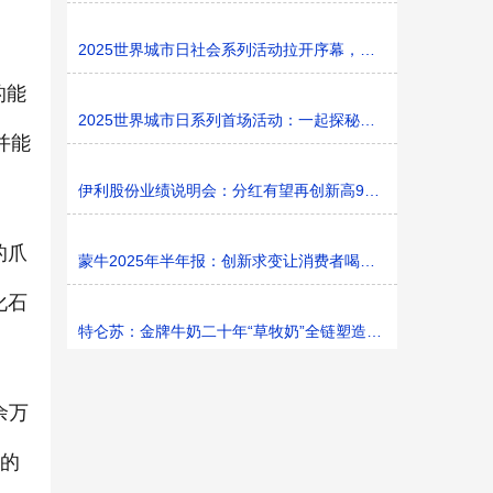
2025世界城市日社会系列活动拉开序幕，探寻社区花园里的
的能
2025世界城市日系列首场活动：一起探秘家门口的“魔法花园
并能
伊利股份业绩说明会：分红有望再创新高9%利润率目标不变
的爪
蒙牛2025年半年报：创新求变让消费者喝上奶、喝好奶、喝
化石
特仑苏：金牌牛奶二十年“草牧奶”全链塑造有机新矩阵
余万
上的