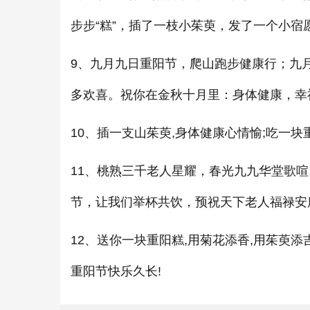
步步“糕”，插了一枝小茱萸，发了一个小宿
9、九月九日重阳节，爬山跑步健康行；九
多欢喜。祝你在金秋十月里：身体健康，幸
10、插一支山茱萸,身体健康心情愉;吃一块
11、桃熟三千老人星耀，春光九九华堂歌
节，让我们举杯共饮，预祝天下老人福禄安
12、送你一块重阳糕,用菊花添香,用茱萸添
重阳节快乐久长!