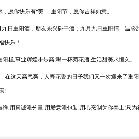
愿，愿你快乐有“萸”，重阳节，愿你吉祥如意。
月九日重阳酒，朋友乘兴碰干酒；九月九日重阳情，温馨
福快乐！
重阳糕,事业辉煌步步高;喝一杯菊花酒,生活甜美永恒久。
喧。在这天高气爽，人寿花香的日子我们又一次迎来了重
康!
吉祥,用真诚添分量,用爱意添包装,用心烹制为你奉上:只为