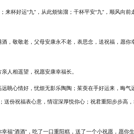
；来杯好运“九”，从此烦恼溜；干杯平安“九”，顺风向前
满酒，敬敬老，父母安康永不老，表思念，送祝福，愿你
方亲人相遥望，祝愿安康幸福长。
高远眺心情好，忧烦无影乐陶陶；茱萸在手好运来，晦气
；送份祝福表心意，情谊深厚悦你心；祝君重阳步步高，
你幸福“酒酒”，吃了一口重阳糕，送了一个小祝愿，愿你