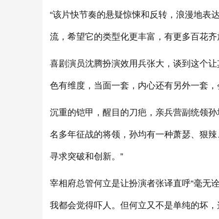
“该片快节奏的悬疑惊悚和反转，浪漫地表达
流，希望它的类型化更丰富，有更多百花齐
喜剧演员沈腾扮演效用兵张大，谈到这个让其
色有维度，当面一套，内心还有另外一套，
沉重的铠甲，醒目的刀疤，亲兵营副统领孙
名多年征战的将领，孙均有一种萧瑟、狠辣
寻求突破和创新。”
宰相府总管何立是让扮演者张译直呼“毫无诠
我都会觉得吓人。但何立又不是单纯的坏，