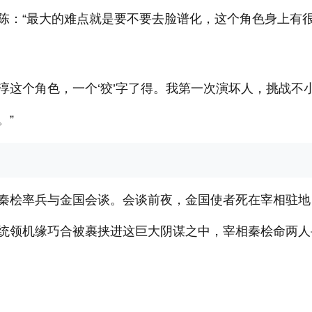
陈：“最大的难点就是要不要去脸谱化，这个角色身上有
义淳这个角色，一个‘狡’字了得。我第一次演坏人，挑战不
。”
秦桧率兵与金国会谈。会谈前夜，金国使者死在宰相驻地
统领机缘巧合被裹挟进这巨大阴谋之中，宰相秦桧命两人