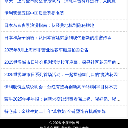
今天，上海全市防空警报试鸣！演练科普有序进行，人防意识“声入人心”
伊利获第五届中国质量奖提名奖
日本东京夜景浪漫指南：从经典地标到隐秘胜地
日本和菓子物语：从日本宫廷御膳到现代创新的甜蜜传承
2025年9月上海市非营业性客车额度拍卖公告
2025世界城市日社会系列活动拉开序幕，探寻社区花园里的智慧应用
2025世界城市日系列首场活动：一起探秘家门口的“魔法花园”
伊利股份业绩说明会：分红有望再创新高9%利润率目标不变
蒙牛2025年半年报：创新求变让消费者喝上奶、喝好奶、喝对奶
特仑苏：金牌牛奶二十年“草牧奶”全链塑造有机新矩阵
© 2026 小度经验网