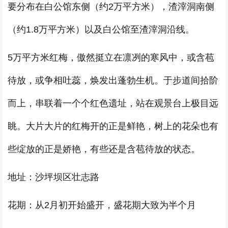
要分布在白公馆东侧（约2万平方米），渣滓洞南侧
（约1.8万平方米）以及白公馆至渣滓洞沿线。
5万平方米红梅，傲然挺立在凛冽的寒风中，或含苞
待放，或争相吐蕊，焕发出蓬勃生机。于步道间拾阶
而上，串联着一个个红色遗址，站在观景台上极目远
眺。大片大片的红梅开的正是鲜艳，树上的花朵也有
些绽放的正是娇艳，有些还是含苞待放的状态。
地址：沙坪坝区壮志路
花期：从2月初开始盛开，盛花期大致为半个月