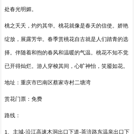
处春光明媚。
桃之夭夭，灼灼其华。桃花就像是春天的信使。娇艳
绽放，展露芳华。春季赏桃花自古就是人们踏青的选
择。伴随着和煦的春风和温暖的气温。桃花不知不觉
已开得灿烂。游人穿梭其间，心旷神怡，笑靥如花。
地址：重庆市巴南区蔡家寺村二塘湾
赏花门票：免费
路线：
1、主城-沿江高速木洞出口下道-茶涪路东温泉出口下