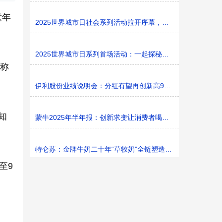
童年
2025世界城市日社会系列活动拉开序幕，探寻社区花园里的
2025世界城市日系列首场活动：一起探秘家门口的“魔法花园
性称
伊利股份业绩说明会：分红有望再创新高9%利润率目标不变
知
蒙牛2025年半年报：创新求变让消费者喝上奶、喝好奶、喝
特仑苏：金牌牛奶二十年“草牧奶”全链塑造有机新矩阵
至9