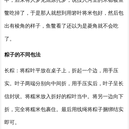
中，后来有人梦见屈原托梦，说投入河里的米都被鱼
鳖吃掉了，于是那人就想到用箬叶将米包好，然后包
出有棱角的样子，鱼鳖看了还以为是菱角就不会吃
了。
粽子的不同包法
长粽：将粽叶平放在桌子上，折起一个边，用手压
实。叶子两端分别向中间折，用手压实后，叶子呈长
信封状。将糯米放入折好的粽叶当中。将另一边向下
折，完全将糯米包裹住。最后用线绳将粽子捆绑结实
即可。