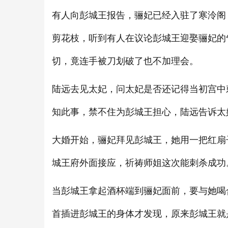
有人向彭城王报告，骊妃已经入驻了寒泠阁
剪花枝，听到有人在议论彭城王迎娶骊妃的
切，竟连手被刀划破了也不加理会。
陆远去见太妃，问太妃是否还记得当初宫中
知此事，禁不住为彭城王担心，陆远告诉太
大婚开始，骊妃拜见彭城王，她用一把红扇
城王府外面接应，祈祷师姐这次能刺杀成功
当彭城王拿起酒杯端到骊妃面前，要与她喝
首插进彭城王的身体才发现，原来彭城王就