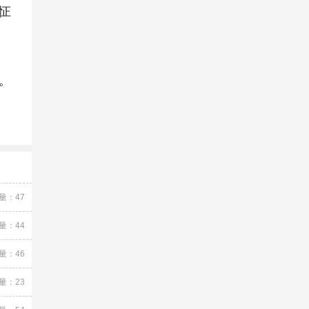
怔
。
量：47
量：44
量：46
量：23