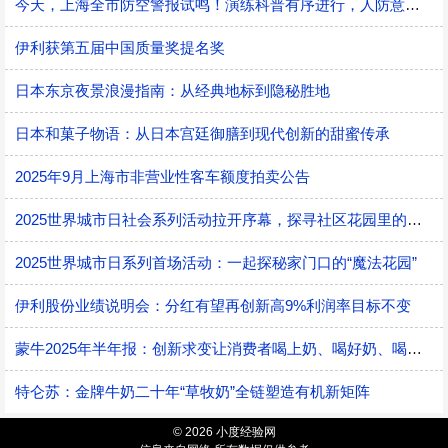
今天，上海全市防空警报试鸣！演练科普有序进行，人防意识“声入人心”
伊利获第五届中国质量奖提名奖
日本东京夜景浪漫指南：从经典地标到隐秘胜地
日本和菓子物语：从日本宫廷御膳到现代创新的甜蜜传承
2025年9月上海市非营业性客车额度拍卖公告
2025世界城市日社会系列活动拉开序幕，探寻社区花园里的智慧应用
2025世界城市日系列首场活动：一起探秘家门口的“魔法花园”
伊利股份业绩说明会：分红有望再创新高9%利润率目标不变
蒙牛2025年半年报：创新求变让消费者喝上奶、喝好奶、喝对奶
特仑苏：金牌牛奶二十年“草牧奶”全链塑造有机新矩阵
© 2026 小度经验网