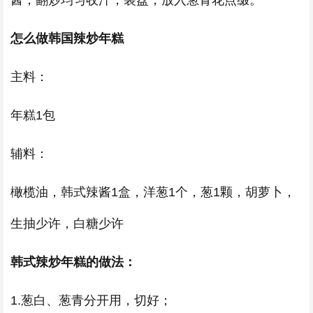
酱；翻炒均匀收汁，装盘，放入葱青花点缀。
怎么做韩国辣炒年糕
主料：
年糕1包
辅料：
橄榄油，韩式辣酱1盒，洋葱1个，葱1颗，胡萝卜，
生抽少许，白糖少许
韩式辣炒年糕的做法：
1.葱白、葱青分开用，切好；