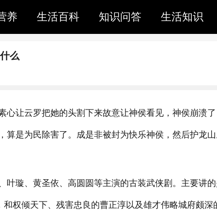
营养
生活百科
知识问答
生活知识
是什么
素心让云罗把她的头割下来故意让神侯看见，神侯崩溃了
，算是为民除害了。成是非被封为快乐神侯，然后护龙山
、叶璇、黄圣依、高圆圆等主演的古装武侠剧。主要讲的
探，和权倾天下、残害忠良的曹正淳以及雄才伟略城府颇深