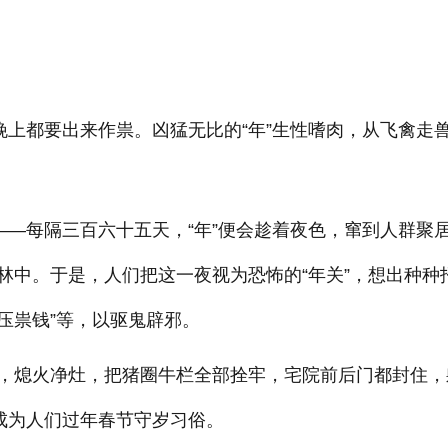
晚上都要出来作祟。凶猛无比的“年”生性嗜肉，从飞禽走
——每隔三百六十五天，“年”便会趁着夜色，窜到人群聚
林中。于是，人们把这一夜视为恐怖的“年关”，想出种种
“压祟钱”等，以驱鬼辟邪。
，熄火净灶，把猪圈牛栏全部拴牢，宅院前后门都封住，
成为人们过年春节守岁习俗。