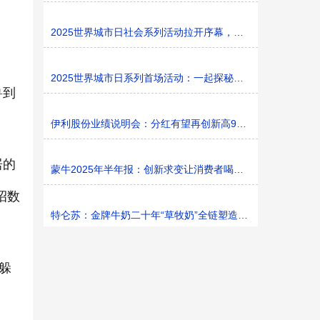
2025世界城市日社会系列活动拉开序幕，探寻社区花园里的
2025世界城市日系列首场活动：一起探秘家门口的“魔法花园
兽到
伊利股份业绩说明会：分红有望再创新高9%利润率目标不变
居的
蒙牛2025年半年报：创新求变让消费者喝上奶、喝好奶、喝
招数
特仑苏：金牌牛奶二十年“草牧奶”全链塑造有机新矩阵
躲