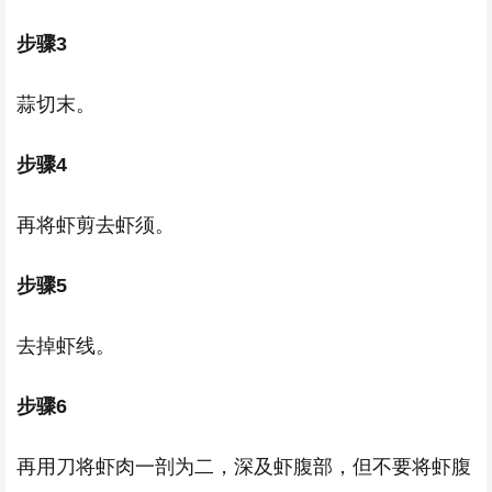
步骤3
蒜切末。
步骤4
再将虾剪去虾须。
步骤5
去掉虾线。
步骤6
再用刀将虾肉一剖为二，深及虾腹部，但不要将虾腹