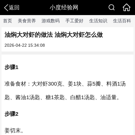
小度经验网
返回
首页
美食营养
游戏数码
手工爱好
生活知识
生活百科
油焖大对虾的做法 油焖大对虾怎么做
2026-04-22 15:34:08
步骤1
准备食材：大对虾300克、姜1块、蒜5瓣、料酒1汤
匙、酱油1汤匙、糖1茶匙、白醋1汤匙、油适量。
步骤2
姜切末。