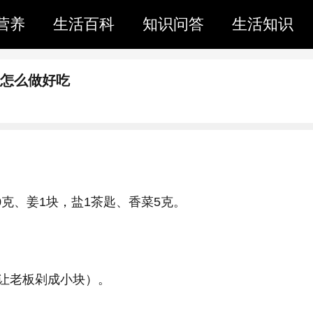
营养
生活百科
知识问答
生活知识
汤怎么做好吃
0克、姜1块，盐1茶匙、香菜5克。
让老板剁成小块）。