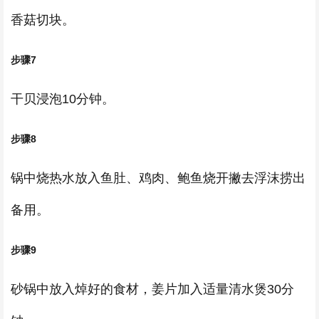
香菇切块。
步骤7
干贝浸泡10分钟。
步骤8
锅中烧热水放入鱼肚、鸡肉、鲍鱼烧开撇去浮沫捞出
备用。
步骤9
砂锅中放入焯好的食材，姜片加入适量清水煲30分