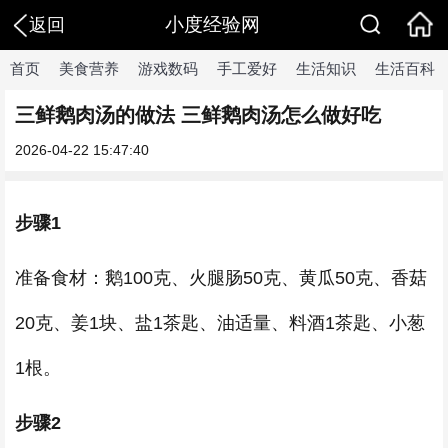
小度经验网
返回
首页
美食营养
游戏数码
手工爱好
生活知识
生活百科
三鲜鹅肉汤的做法 三鲜鹅肉汤怎么做好吃
2026-04-22 15:47:40
步骤1
准备食材：鹅100克、火腿肠50克、黄瓜50克、香菇
20克、姜1块、盐1茶匙、油适量、料酒1茶匙、小葱
1根。
步骤2