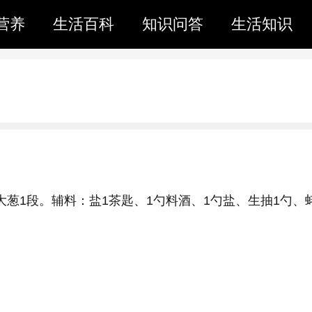
营养
生活百科
知识问答
生活知识
大葱1段。辅料：盐1茶匙、1勺料酒、1勺盐、生抽1勺、