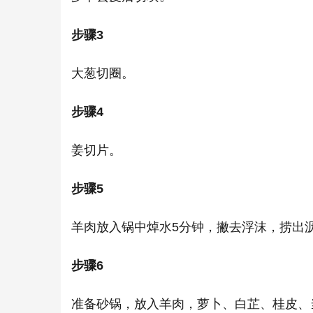
步骤3
大葱切圈。
步骤4
姜切片。
步骤5
羊肉放入锅中焯水5分钟，撇去浮沫，捞出
步骤6
准备砂锅，放入羊肉，萝卜、白芷、桂皮、