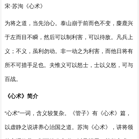
宋·苏洵《心术》
为将之道，当先治心。泰山崩于前而色不变，麋鹿兴
于左而目不瞬，然后可以制利害，可以待敌。凡兵上
义；不义，虽利勿动。非一动之为利害，而他日将有
所不可措手足也。夫惟义可以怒士，士以义怒，可与
百战。
《心术》简介
“心术”一词，含义较复杂。《管子》有《心术》篇，
以虚静之说讲养心治国之道。苏洵《心术》，讲将领