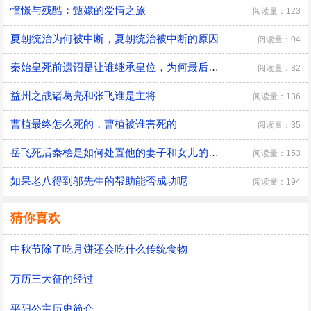
憧憬与残酷：甄嬛的爱情之旅
阅读量：123
夏朝统治为何被中断，夏朝统治被中断的原因
阅读量：94
秦始皇死前遗诏是让谁继承皇位，为何最后是胡亥继位
阅读量：82
益州之战诸葛亮和张飞谁是主将
阅读量：136
曹植最终怎么死的，曹植被谁害死的
阅读量：35
​岳飞死后秦桧是如何处置他的妻子和女儿的，秦桧怎么处置岳飞家人的
阅读量：153
如果老八得到邬先生的帮助能否成功呢
阅读量：194
猜你喜欢
中秋节除了吃月饼还会吃什么传统食物
万历三大征的经过
平阳公主历史简介