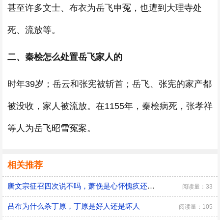
甚至许多文士、布衣为岳飞申冤，也遭到大理寺处
死、流放等。
二、秦桧怎么处置岳飞家人的
时年39岁；岳云和张宪被斩首；岳飞、张宪的家产都
被没收，家人被流放。在1155年，秦桧病死，张孝祥
等人为岳飞昭雪冤案。
相关推荐
唐文宗征召四次说不吗，萧俛是心怀愧疚还是居功自傲
阅读量：33
吕布为什么杀丁原，丁原是好人还是坏人
阅读量：105