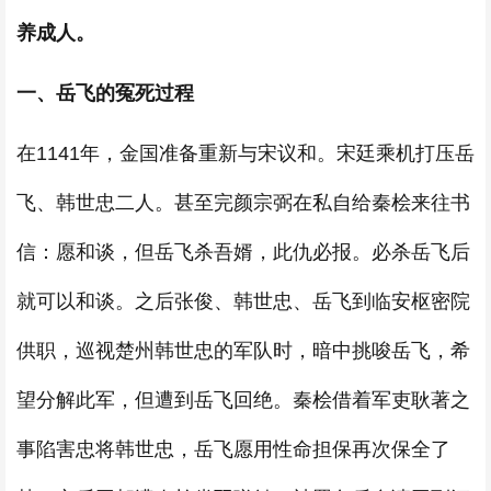
养成人。
一、岳飞的冤死过程
在1141年，金国准备重新与宋议和。宋廷乘机打压岳
飞、韩世忠二人。甚至完颜宗弼在私自给秦桧来往书
信：愿和谈，但岳飞杀吾婿，此仇必报。必杀岳飞后
就可以和谈。之后张俊、韩世忠、岳飞到临安枢密院
供职，巡视楚州韩世忠的军队时，暗中挑唆岳飞，希
望分解此军，但遭到岳飞回绝。秦桧借着军吏耿著之
事陷害忠将韩世忠，岳飞愿用性命担保再次保全了