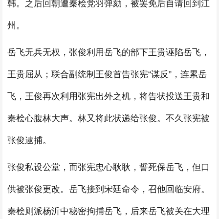
韩。之后回朝遭秦桧党羽弹劾，被罢免后自请回到江
州。
岳飞无兵无权，张俊利用岳飞的部下王贵诬陷岳飞，
王贵屈从；联合副统制王俊首告张宪“谋反”，连累岳
飞，王俊再次利用张宪出外之机，将告状投送王贵和
秦桧心腹林大声。林又将此状递给张俊。不久张宪被
张俊逮捕。
张俊私设公堂，而张宪忠心耿耿，誓死保岳飞，但口
供被张俊更改。岳飞接到宋廷命令，召他回临安府。
秦桧则派杨沂中秘密拘捕岳飞，后来岳飞被关在大理