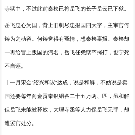
寺狱中，不过此前秦桧已将岳飞的长子岳云已下狱。
岳飞忠心为国，背上旧刺尽忠报国四大字，主审官何
铸为之动容。何铸觉得有冤情，想秦桧禀报。秦桧却
一再给冒上叛国的污名，岳飞任凭狱卒拷打，也宁死
不自诬。
十一月宋金“绍兴和议”达成，说是和解，不妨说是卖
国还要每年向金贡奉银绢各二十五万两、匹，虽和解
但岳飞未能被释放，大理寺丞等人力保岳飞无罪，却
遭罢官处分。