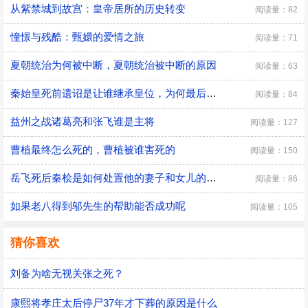
从紫禁城到故宫：皇帝居所的历史转变
阅读量：82
憧憬与残酷：甄嬛的爱情之旅
阅读量：71
夏朝统治为何被中断，夏朝统治被中断的原因
阅读量：63
秦始皇死前遗诏是让谁继承皇位，为何最后是胡亥继位
阅读量：84
益州之战诸葛亮和张飞谁是主将
阅读量：127
曹植最终怎么死的，曹植被谁害死的
阅读量：150
​岳飞死后秦桧是如何处置他的妻子和女儿的，秦桧怎么处置岳飞家人的
阅读量：86
如果老八得到邬先生的帮助能否成功呢
阅读量：105
猜你喜欢
刘备为啥无视关张之死？
康熙将孝庄太后停尸37年才下葬的原因是什么