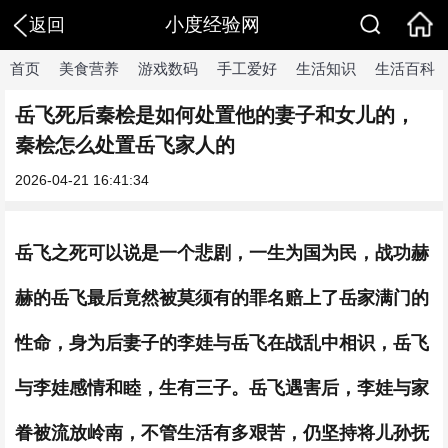
小度经验网
返回
首页
美食营养
游戏数码
手工爱好
生活知识
生活百科
​岳飞死后秦桧是如何处置他的妻子和女儿的，
秦桧怎么处置岳飞家人的
2026-04-21 16:41:34
岳飞之死可以说是一个悲剧，一生为国为民，战功赫
赫的岳飞最后竟然被莫须有的罪名赔上了岳家满门的
性命，身为后妻子的李娃与岳飞在战乱中相识，岳飞
与李娃感情和睦，生有三子。岳飞遇害后，李娃与家
眷被流放岭南，不管生活有多艰苦，仍坚持将儿孙抚