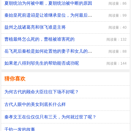
夏朝统治为何被中断，夏朝统治被中断的原因
阅读量：86
秦始皇死前遗诏是让谁继承皇位，为何最后是胡亥继位
阅读量：99
益州之战诸葛亮和张飞谁是主将
阅读量：40
曹植最终怎么死的，曹植被谁害死的
阅读量：132
​岳飞死后秦桧是如何处置他的妻子和女儿的，秦桧怎么处置岳飞家人的
阅读量：88
如果老八得到邬先生的帮助能否成功呢
阅读量：144
猜你喜欢
为何古代的顾命大臣往往下场不好呢？
古代人眼中的美女到底长什么样
秦孝文王在位仅仅只有三天，为何就过世了呢？
千钧一发的故事