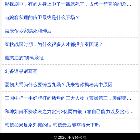
影视剧中，有的人身上中了一箭就死了，古代一箭真的能杀死人吗？
与婉容私通的侍卫最终是什么下场？
嘉庆帝抄家赐死和珅后
春秋战国时期，为什么很多人才都投奔秦国呢？
最憨屈的“御驾亲征”
刘备追寻诸葛亮
夏朝大禹为什么要铸造九鼎？我来给你揭秘其中原因
三国中把一手好牌打的稀烂的三大人物（曹操第三，袁绍第二，第一名竟是他）
和珅如何不费吹灰之力贪污2亿两白银（靠自己能力以及贪污受贿）
韩信如果反杀刘邦的话 韩信最后能夺得天下吗
© 2026 小度经验网