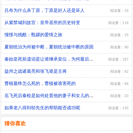
吕布为什么杀丁原，丁原是好人还是坏人
阅读量：33
从紫禁城到故宫：皇帝居所的历史转变
阅读量：116
憧憬与残酷：甄嬛的爱情之旅
阅读量：25
夏朝统治为何被中断，夏朝统治被中断的原因
阅读量：90
秦始皇死前遗诏是让谁继承皇位，为何最后是胡亥继位
阅读量：187
益州之战诸葛亮和张飞谁是主将
阅读量：92
曹植最终怎么死的，曹植被谁害死的
阅读量：68
​岳飞死后秦桧是如何处置他的妻子和女儿的，秦桧怎么处置岳飞家人的
阅读量：20
如果老八得到邬先生的帮助能否成功呢
阅读量：145
猜你喜欢