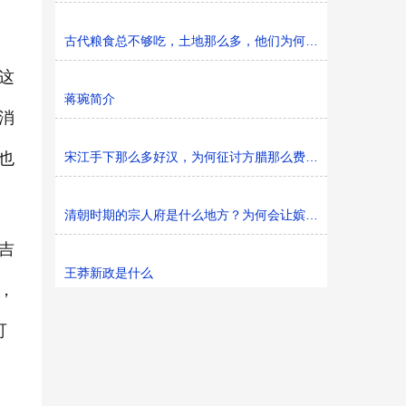
古代粮食总不够吃，土地那么多，他们为何不多开垦（官府
这
蒋琬简介
消
也
宋江手下那么多好汉，为何征讨方腊那么费劲？
清朝时期的宗人府是什么地方？为何会让嫔妃们吓到腿软
吉
王莽新政是什么
，
可