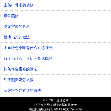
山药排骨汤的功效
银鱼蒸蛋
吃龙宫果的禁忌
桃桃乌龙的做法
山东特色小吃有什么 山东美食
解读为什么十月初一要吃糍粑
抹茶蜂蜜蛋糕的做法
红枣燕麦奶怎么做
蒜蓉粉丝娃娃菜的做法
© 2026 小度经验网
信息来自网络 所有数据仅供参考
有疑问请联系站长 site.kefu@gmail.com