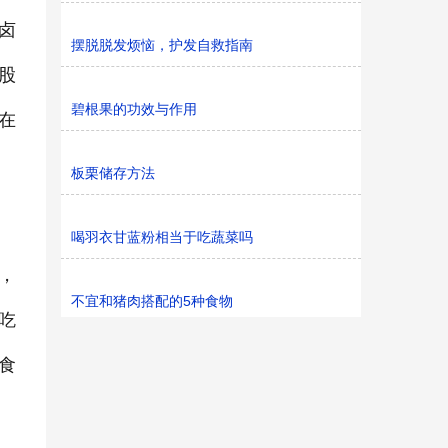
卤
摆脱脱发烦恼，护发自救指南
股
碧根果的功效与作用
在
板栗储存方法
喝羽衣甘蓝粉相当于吃蔬菜吗
，
不宜和猪肉搭配的5种食物
吃
食