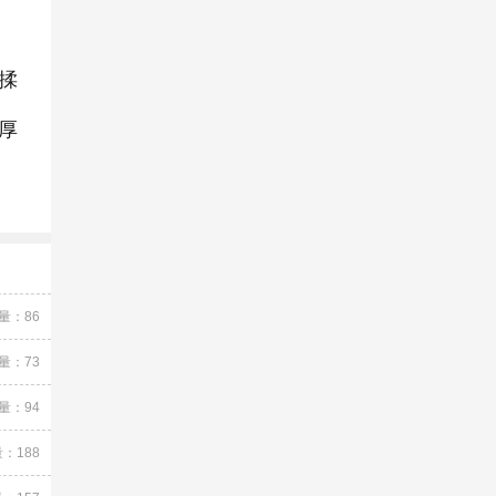
揉
厚
量：86
量：73
量：94
：188