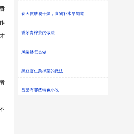
香
春天皮肤易干燥，食物补水早知道
作
香茅青柠茶的做法
才
凤梨酥怎么做
黑豆杏仁杂拌菜的做法
者
吕梁有哪些特色小吃
不