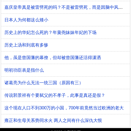
嘉庆皇帝真是被雷劈死的吗？不是被雷劈死，而是因脑中风而猝死
日本人为何都这么矮小
历史上的华妃怎么死的？年羹尧妹妹年妃的下场
历史上汤和到底有多惨
他，虽是曾国藩的幕僚，但却被曾国藩还活得潇洒
明初功臣表是指什么
诸葛亮为什么无法一统三国（原因有三）
传说郭景祥有个要弑父的不孝子，此事是真还是假？
这个现在人口不到300万的小国，700年前竟然当过欧洲的老大
雍正和生母关系势同水火 两人之间有什么深仇大恨