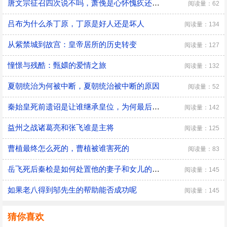
唐文宗征召四次说不吗，萧俛是心怀愧疚还是居功自傲
阅读量：62
吕布为什么杀丁原，丁原是好人还是坏人
阅读量：134
从紫禁城到故宫：皇帝居所的历史转变
阅读量：127
憧憬与残酷：甄嬛的爱情之旅
阅读量：132
夏朝统治为何被中断，夏朝统治被中断的原因
阅读量：52
秦始皇死前遗诏是让谁继承皇位，为何最后是胡亥继位
阅读量：142
益州之战诸葛亮和张飞谁是主将
阅读量：125
曹植最终怎么死的，曹植被谁害死的
阅读量：83
​岳飞死后秦桧是如何处置他的妻子和女儿的，秦桧怎么处置岳飞家人的
阅读量：145
如果老八得到邬先生的帮助能否成功呢
阅读量：145
猜你喜欢