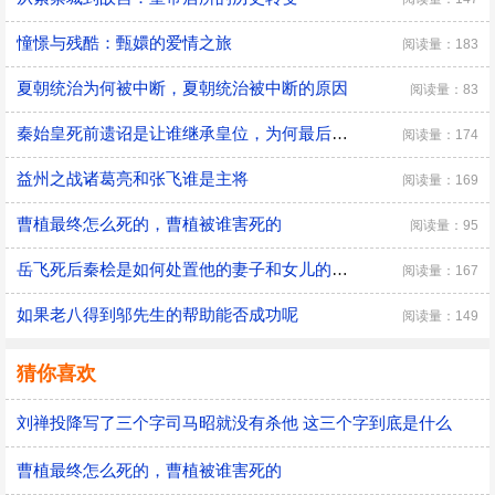
憧憬与残酷：甄嬛的爱情之旅
阅读量：183
夏朝统治为何被中断，夏朝统治被中断的原因
阅读量：83
秦始皇死前遗诏是让谁继承皇位，为何最后是胡亥继位
阅读量：174
益州之战诸葛亮和张飞谁是主将
阅读量：169
曹植最终怎么死的，曹植被谁害死的
阅读量：95
​岳飞死后秦桧是如何处置他的妻子和女儿的，秦桧怎么处置岳飞家人的
阅读量：167
如果老八得到邬先生的帮助能否成功呢
阅读量：149
猜你喜欢
刘禅投降写了三个字司马昭就没有杀他 这三个字到底是什么
曹植最终怎么死的，曹植被谁害死的