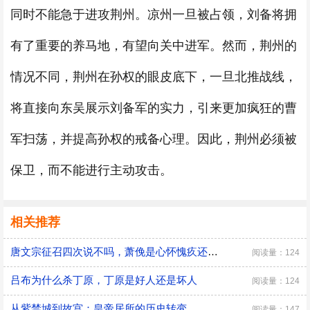
同时不能急于进攻荆州。凉州一旦被占领，刘备将拥
有了重要的养马地，有望向关中进军。然而，荆州的
情况不同，荆州在孙权的眼皮底下，一旦北推战线，
将直接向东吴展示刘备军的实力，引来更加疯狂的曹
军扫荡，并提高孙权的戒备心理。因此，荆州必须被
保卫，而不能进行主动攻击。
相关推荐
唐文宗征召四次说不吗，萧俛是心怀愧疚还是居功自傲
阅读量：124
吕布为什么杀丁原，丁原是好人还是坏人
阅读量：124
从紫禁城到故宫：皇帝居所的历史转变
阅读量：147