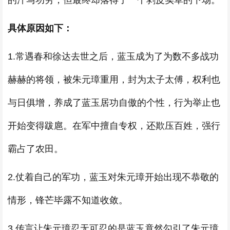
的汗马功劳，但最终却落得了一个剥皮实草的下场。
具体原因如下：
1.常遇春和徐达去世之后，蓝玉成为了为数不多战功
赫赫的将领，被朱元璋重用，封为太子太傅，权利也
与日俱增，养成了蓝玉居功自傲的个性，行为举止也
开始变得跋扈。在军中擅自专权，还欺压百姓，强行
霸占了农田。
2.仗着自己的军功，蓝玉对朱元璋开始出现不恭敬的
情形，锋芒毕露不知道收敛。
3.传言让朱元璋忍无可忍的是蓝玉竟然勾引了朱元璋