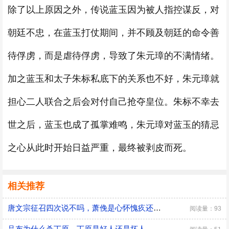
除了以上原因之外，传说蓝玉因为被人指控谋反，对
朝廷不忠，在蓝玉打仗期间，并不顾及朝廷的命令善
待俘虏，而是虐待俘虏，导致了朱元璋的不满情绪。
加之蓝玉和太子朱标私底下的关系也不好，朱元璋就
担心二人联合之后会对付自己抢夺皇位。朱标不幸去
世之后，蓝玉也成了孤掌难鸣，朱元璋对蓝玉的猜忌
之心从此时开始日益严重，最终被剥皮而死。
相关推荐
唐文宗征召四次说不吗，萧俛是心怀愧疚还是居功自傲
阅读量：93
吕布为什么杀丁原，丁原是好人还是坏人