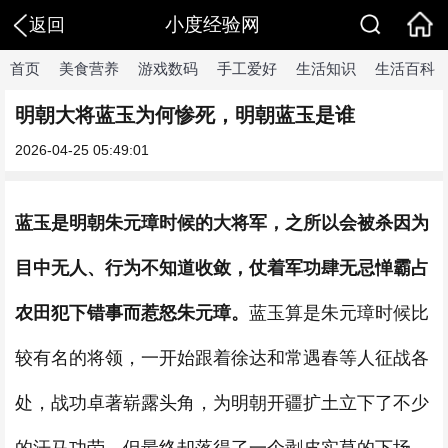
小度经验网
返回
首页
美食营养
游戏数码
手工爱好
生活知识
生活百科
​明朝大将蓝玉为何惨死，明朝蓝玉是谁
2026-04-25 05:49:01
蓝玉是明朝朱元璋时候的大将军，之所以会被杀因为
目中无人、行为不知道收敛，仗着军功肆无忌惮霸占
农田犯下错事而惹怒朱元璋。
蓝玉算是朱元璋时候比
较有名的将领，一开始跟着徐达和常遇春等人征战各
处，战功卓著崭露头角，为明朝开疆扩土立下了不少