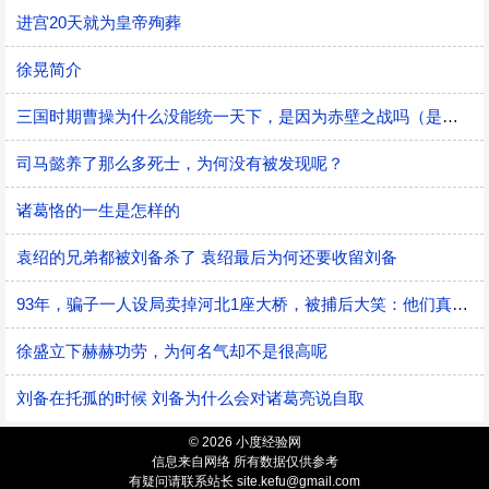
进宫20天就为皇帝殉葬
徐晃简介
三国时期曹操为什么没能统一天下，是因为赤壁之战吗（是的）
司马懿养了那么多死士，为何没有被发现呢？
诸葛恪的一生是怎样的
袁绍的兄弟都被刘备杀了 袁绍最后为何还要收留刘备
93年，骗子一人设局卖掉河北1座大桥，被捕后大笑：他们真去拆了
徐盛立下赫赫功劳，为何名气却不是很高呢
刘备在托孤的时候 刘备为什么会对诸葛亮说自取
© 2026 小度经验网
信息来自网络 所有数据仅供参考
有疑问请联系站长 site.kefu@gmail.com