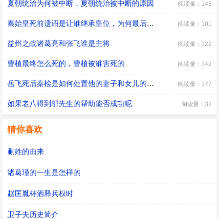
夏朝统治为何被中断，夏朝统治被中断的原因
阅读量：143
秦始皇死前遗诏是让谁继承皇位，为何最后是胡亥继位
阅读量：101
益州之战诸葛亮和张飞谁是主将
阅读量：122
曹植最终怎么死的，曹植被谁害死的
阅读量：142
​岳飞死后秦桧是如何处置他的妻子和女儿的，秦桧怎么处置岳飞家人的
阅读量：177
如果老八得到邬先生的帮助能否成功呢
阅读量：32
猜你喜欢
蒯姓的由来
诸葛瑾的一生是怎样的
赵匡胤杯酒释兵权时
卫子夫历史简介