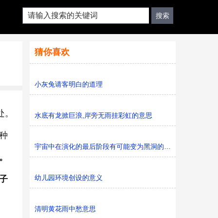
猜你喜欢
小灰兔请客明白的道理
处。
水底有龙掀巨浪,岸旁无雨挂彩虹的意思
种
宇宙中在演化的最后阶段有可能变为黑洞的天体是
。
幼儿园环境创设的意义
子
清明黄花雨中愁意思