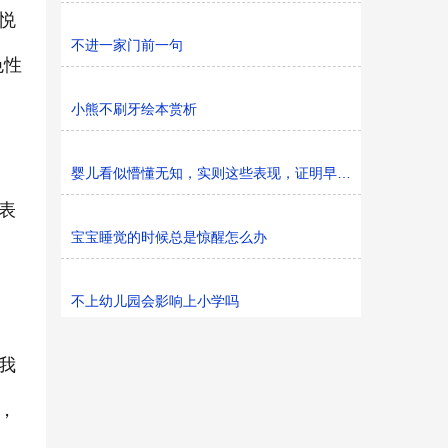
悦
不进一家门前一句
色性
小熊不刷牙绘本赏析
婴儿看似懵懂无知，实则这些表现，证明早已与爸妈相识
表
宝宝睡觉的时候总是惊醒怎么办
不上幼儿园会影响上小学吗
我
，