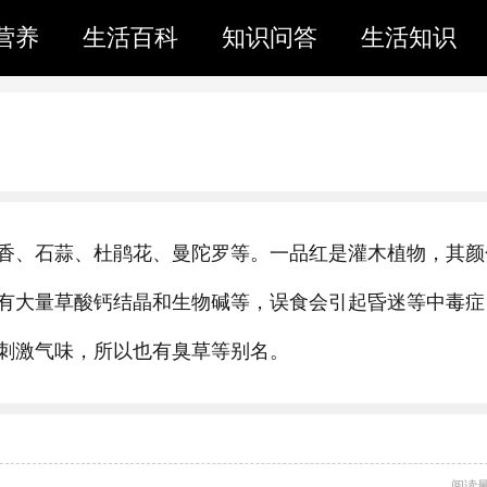
营养
生活百科
知识问答
生活知识
香、石蒜、杜鹃花、曼陀罗等。一品红是灌木植物，其颜
有大量草酸钙结晶和生物碱等，误食会引起昏迷等中毒症
刺激气味，所以也有臭草等别名。
阅读量