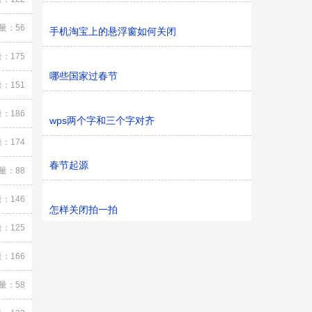
量：56
手机淘宝上的悬浮窗如何关闭
：175
哪些国家过春节
：151
：186
wps两个字和三个字对齐
：174
春节起源
量：88
：146
怎样关闭拍一拍
：125
：166
量：58