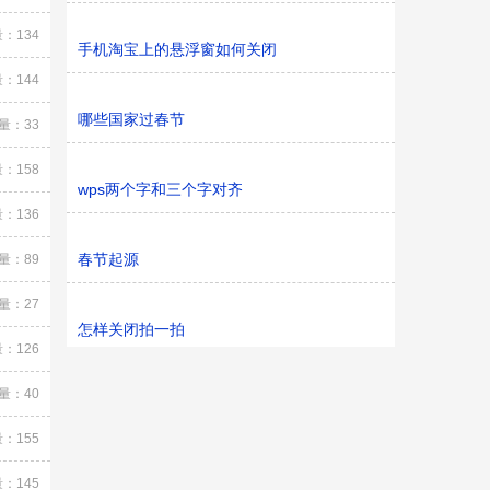
：134
手机淘宝上的悬浮窗如何关闭
：144
哪些国家过春节
量：33
：158
wps两个字和三个字对齐
：136
春节起源
量：89
量：27
怎样关闭拍一拍
：126
量：40
：155
：145