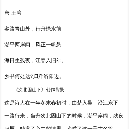
唐·王湾
客路青山外，行舟绿水前。
潮平两岸阔，风正一帆悬。
海日生残夜，江春入旧年。
乡书何处达?归雁洛阳边。
《次北固山下》创作背景
这是诗人在一年冬末春初时，由楚入吴，沿江东下，
一路行来，当舟次北固山下的时候，潮平岸阔，残夜
归雁，触发了心中的情思，吟成了这一千古名篇。