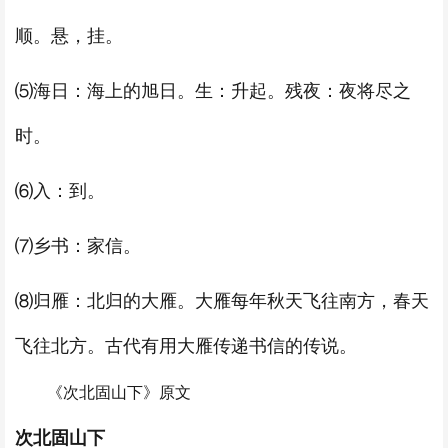
顺。悬，挂。
⑸海日：海上的旭日。生：升起。残夜：夜将尽之
时。
⑹入：到。
⑺乡书：家信。
⑻归雁：北归的大雁。大雁每年秋天飞往南方，春天
飞往北方。古代有用大雁传递书信的传说。
《次北固山下》原文
次北固山下