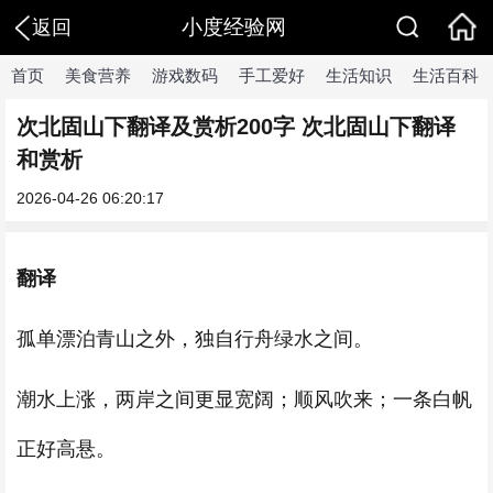
小度经验网
返回
首页
美食营养
游戏数码
手工爱好
生活知识
生活百科
次北固山下翻译及赏析200字 次北固山下翻译
和赏析
2026-04-26 06:20:17
翻译
孤单漂泊青山之外，独自行舟绿水之间。
潮水上涨，两岸之间更显宽阔；顺风吹来；一条白帆
正好高悬。