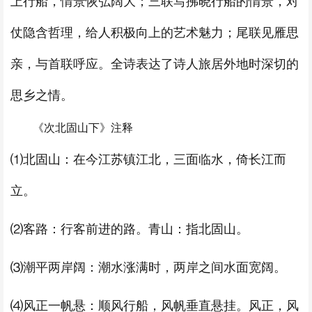
上行船，情景恢弘阔大；三联写拂晓行船的情景，对
仗隐含哲理，给人积极向上的艺术魅力；尾联见雁思
亲，与首联呼应。全诗表达了诗人旅居外地时深切的
思乡之情。
《次北固山下》注释
⑴北固山：在今江苏镇江北，三面临水，倚长江而
立。
⑵客路：行客前进的路。青山：指北固山。
⑶潮平两岸阔：潮水涨满时，两岸之间水面宽阔。
⑷风正一帆悬：顺风行船，风帆垂直悬挂。风正，风