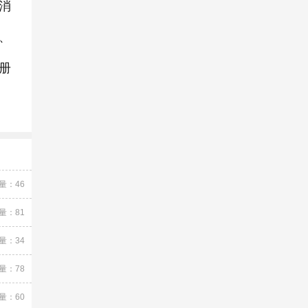
消
、
册
量：46
量：81
量：34
量：78
量：60