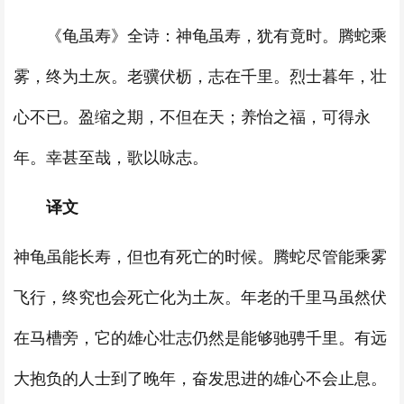
《龟虽寿》全诗：神龟虽寿，犹有竟时。腾蛇乘
雾，终为土灰。老骥伏枥，志在千里。烈士暮年，壮
心不已。盈缩之期，不但在天；养怡之福，可得永
年。幸甚至哉，歌以咏志。
译文
神龟虽能长寿，但也有死亡的时候。腾蛇尽管能乘雾
飞行，终究也会死亡化为土灰。年老的千里马虽然伏
在马槽旁，它的雄心壮志仍然是能够驰骋千里。有远
大抱负的人士到了晚年，奋发思进的雄心不会止息。