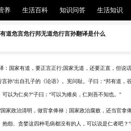
营养
生活百科
知识问答
生活知识
邦有道危言危行邦无道危行言孙翻译是什么
翻译：国家有道，要正言正行;国家无道，还要正直，但说
行言孙”出自孔子的《论语》。宪问耻。子曰：“邦有道，谷
，可以为仁矣?”子曰：“可以为难矣，仁则吾不知也。”
"国家政治清明，做官拿俸禄；国家政治腐败，还当官拿
、抱怨、贪婪这四种毛病都没有的人，可以说是仁者吧？"