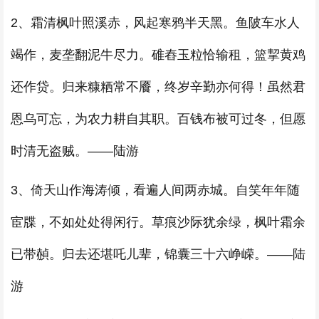
2、霜清枫叶照溪赤，风起寒鸦半天黑。鱼陂车水人
竭作，麦垄翻泥牛尽力。碓舂玉粒恰输租，篮挈黄鸡
还作贷。归来糠粞常不餍，终岁辛勤亦何得！虽然君
恩乌可忘，为农力耕自其职。百钱布被可过冬，但愿
时清无盗贼。——陆游
3、倚天山作海涛倾，看遍人间两赤城。自笑年年随
宦牒，不如处处得闲行。草痕沙际犹余绿，枫叶霜余
已带赬。归去还堪吒儿辈，锦囊三十六峥嵘。——陆
游