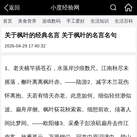
小度经验网
返回
首页
美食营养
游戏数码
手工爱好
生活知识
生活百科
关于枫叶的经典名言 关于枫叶的名言名句
2026-04-29 17:40:32
1、老夫樯竿插苍石，水落岸沙痕数尺。江南秋尽未
摇落，槲叶离离枫叶赤。——陆游2、减字木兰花伤
怀离抱。天若有情天亦老。此意如何。细似轻丝渺似
波。扁舟岸侧。枫叶荻花秋索索。细想前欢。须著人
间比梦间。——欧阳修3、采桑子彭浪矶扁舟去作江