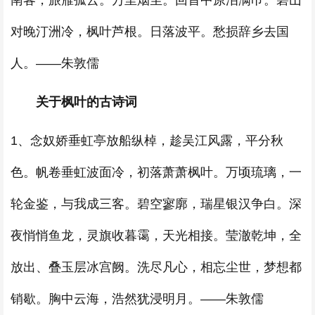
南客，旅雁孤云。万里烟尘。回首中原泪满巾。碧山
对晚汀洲冷，枫叶芦根。日落波平。愁损辞乡去国
人。——朱敦儒
关于枫叶的古诗词
1、念奴娇垂虹亭放船纵棹，趁吴江风露，平分秋
色。帆卷垂虹波面冷，初落萧萧枫叶。万顷琉璃，一
轮金鉴，与我成三客。碧空寥廓，瑞星银汉争白。深
夜悄悄鱼龙，灵旗收暮霭，天光相接。莹澈乾坤，全
放出、叠玉层冰宫阙。洗尽凡心，相忘尘世，梦想都
销歇。胸中云海，浩然犹浸明月。——朱敦儒