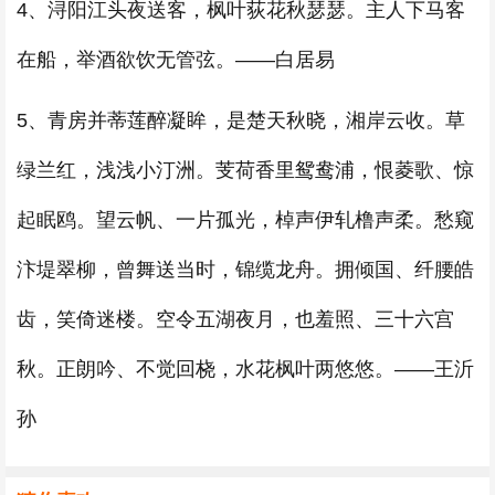
4、浔阳江头夜送客，枫叶荻花秋瑟瑟。主人下马客
在船，举酒欲饮无管弦。——白居易
5、青房并蒂莲醉凝眸，是楚天秋晓，湘岸云收。草
绿兰红，浅浅小汀洲。芰荷香里鸳鸯浦，恨菱歌、惊
起眠鸥。望云帆、一片孤光，棹声伊轧橹声柔。愁窥
汴堤翠柳，曾舞送当时，锦缆龙舟。拥倾国、纤腰皓
齿，笑倚迷楼。空令五湖夜月，也羞照、三十六宫
秋。正朗吟、不觉回桡，水花枫叶两悠悠。——王沂
孙