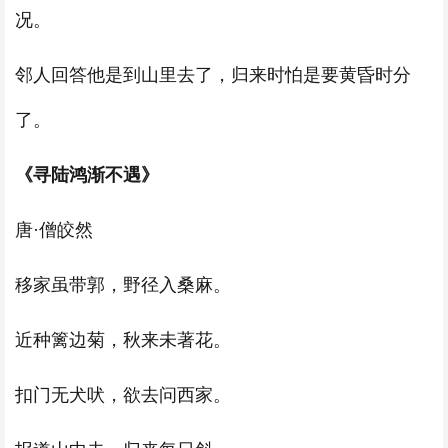
况。
邻人回答他是到山里去了，归来时怕是要黄昏时分
了。
《寻陆鸿渐不遇》
唐·僧皎然
移家虽带郭，野径入桑麻。
近种篱边菊，秋来未著花。
扣门无犬吠，欲去问西家。