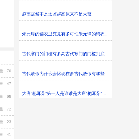
赵高居然不是太监赵高原来不是太监
朱元璋的锦衣卫究竟有多可怕朱元璋的锦衣卫可怕吗
古代寒门的门槛有多高古代寒门的门槛到底有多高
量：70
古代放假为什么会比现在多古代放假有哪些节日可放
量：47
大唐“耙耳朵”第一人是谁谁是大唐“耙耳朵”第一人
量：68
量：72
量：23
量：41