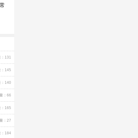
常
：131
：145
：140
量：66
：165
量：27
：184