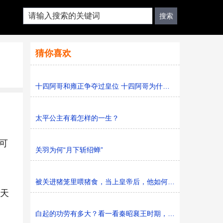
猜你喜欢
十四阿哥和雍正争夺过皇位 十四阿哥为什么还能活到乾隆二
太平公主有着怎样的一生？
可
关羽为何“月下斩绍蝉”
被关进猪笼里喂猪食，当上皇帝后，他如何对待当初关他的
定天
白起的功劳有多大？看一看秦昭襄王时期，秦国版图的变化