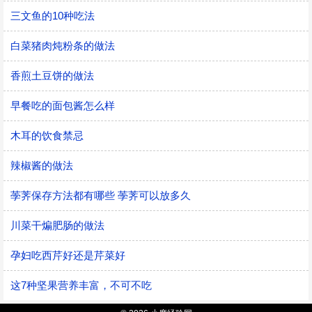
三文鱼的10种吃法
白菜猪肉炖粉条的做法
香煎土豆饼的做法
早餐吃的面包酱怎么样
木耳的饮食禁忌
辣椒酱的做法
荸荠保存方法都有哪些 荸荠可以放多久
川菜干煸肥肠的做法
孕妇吃西芹好还是芹菜好
这7种坚果营养丰富，不可不吃