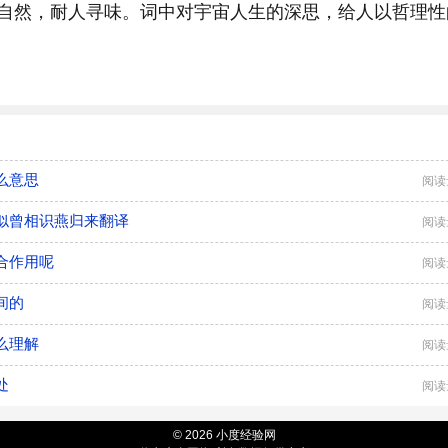
自然，耐人寻味。词中对宇宙人生的深思，给人以哲理性
么意思
阅读
似曾相识燕归来翻译
阅读
合作用呢
阅读
间的
阅读
么理解
阅读
处
阅读
© 2026 小度经验网